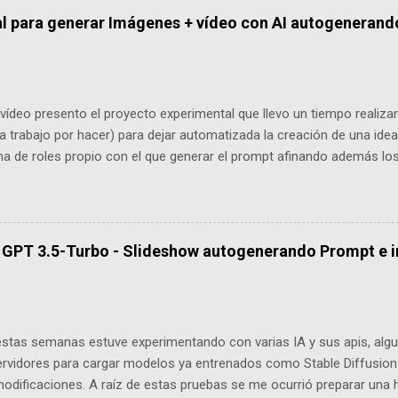
l para generar Imágenes + vídeo con AI autogenerand
ídeo presento el proyecto experimental que llevo un tiempo realizan
 trabajo por hacer) para dejar automatizada la creación de una ide
ma de roles propio con el que generar el prompt afinando además lo
es, generar un lote de imágenes con el prompt obtenido mediante la
. https://youtu.be/0ziMV_AkZr8 Antes de continuar, todo lo que he i
bal existe con el único fin de experimentar, aprender, ver tecnología
r. Posteriormente esto se publica automáticamente en las redes soci
n + GPT 3.5-Turbo - Slideshow autogenerando Prompt e
witter.com/ai_automations y se sube a mi propia api para una web q
generadas: https://aidyslexic.raupulus.dev Luego tras completar un
e en las redes, se genera un vídeo Slideshow con transiciones entre 
estas semanas estuve experimentando con varias IA y sus apis, algu
ervidores para cargar modelos ya entrenados como Stable Diffusio
odificaciones. A raíz de estas pruebas se me ocurrió preparar una 