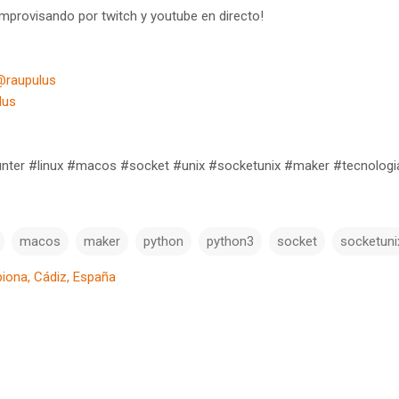
provisando por twitch y youtube en directo!
@raupulus
lus
nter #linux #macos #socket #unix #socketunix #maker #tecnologi
macos
maker
python
python3
socket
socketuni
iona, Cádiz, España