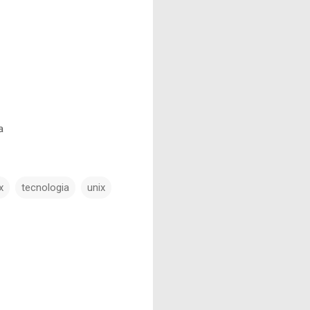
a
x
tecnologia
unix