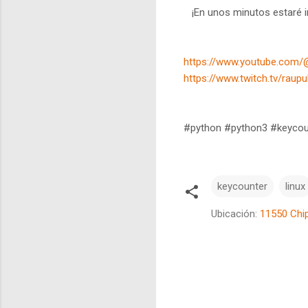
¡En unos minutos estaré im
https://www.youtube.com/
https://www.twitch.tv/raupu
#python #python3 #keycou
keycounter
linux
Ubicación:
11550 Chip
C
o
m
e