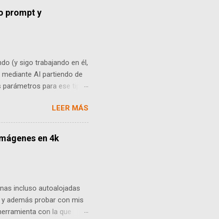
o prompt y
do (y sigo trabajando en él,
a mediante AI partiendo de
s parámetros para ese tipo
 api "text2img" de Stable
LEER MÁS
do viendo y el proyecto de
s e integraciones y/o
ales como twitter
 imágenes en 4k
ue hice dónde depurar las
 lote de imágenes y
estas y m...
nas incluso autoalojadas
n y además probar con mis
herramienta con la que