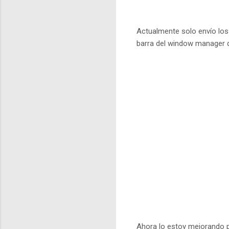
Actualmente solo envío los 
barra del window manager q
Ahora lo estoy mejorando pa