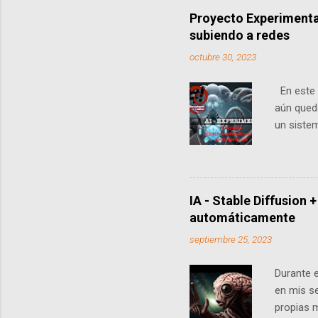
Proyecto Experimenta
subiendo a redes
octubre 30, 2023
En este v
aún queda
un siste
de imágen
Diffusion
forma glo
practica
IA - Stable Diffusio
https://t
automáticamente
imágenes 
septiembre 25, 2023
publicars
Durante 
en mis s
propias m