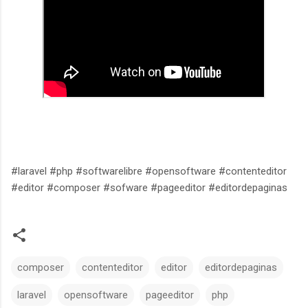
#laravel #php #softwarelibre #opensoftware #contenteditor
#editor #composer #sofware #pageeditor #editordepaginas
composer
contenteditor
editor
editordepaginas
laravel
opensoftware
pageeditor
php