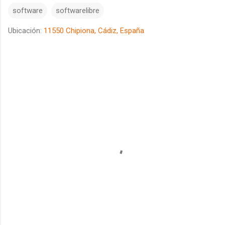
software
softwarelibre
Ubicación:
11550 Chipiona, Cádiz, España
C
o
m
e
n
t
a
r
i
o
s