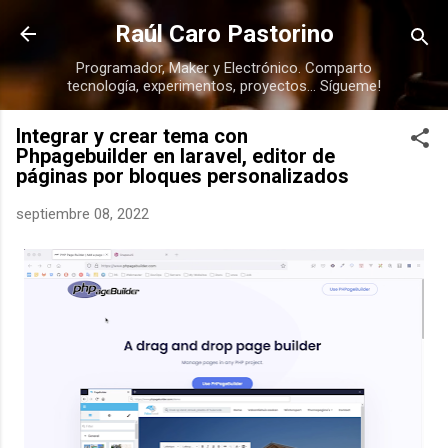
Ir al contenido principal
Raúl Caro Pastorino
Programador, Maker y Electrónico. Comparto
tecnología, experimentos, proyectos... Sígueme!
Integrar y crear tema con
Phpagebuilder en laravel, editor de
páginas por bloques personalizados
septiembre 08, 2022