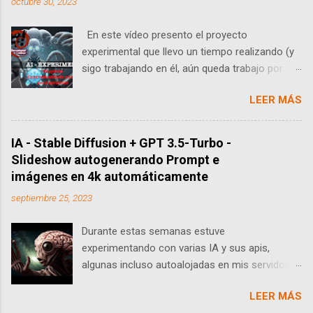
octubre 30, 2023
En este vídeo presento el proyecto
experimental que llevo un tiempo realizando (y
sigo trabajando en él, aún queda trabajo por
hacer) para dejar automatizada la creación de
LEER MÁS
una idea mediante AI partiendo de un sistema
de roles propio con el que generar el prompt
afinando además los parámetros para ese tipo
IA - Stable Diffusion + GPT 3.5-Turbo -
de imágenes, generar un lote de imágenes con
Slideshow autogenerando Prompt e
el prompt obtenido mediante la api "text2img"
imágenes en 4k automáticamente
de Stable Diffusion.
septiembre 25, 2023
https://youtu.be/0ziMV_AkZr8 Antes de
continuar, todo lo que he ido viendo y el
Durante estas semanas estuve
proyecto de forma global existe con el único fin
experimentando con varias IA y sus apis,
de experimentar, aprender, ver tecnologías e
algunas incluso autoalojadas en mis servidores
integraciones y/o practicar. Posteriormente
para cargar modelos ya entrenados como
esto se publica automáticamente en las redes
LEER MÁS
Stable Diffusion y además probar con mis
sociales como twitter