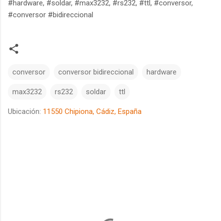
#hardware, #soldar, #max3232, #rs232, #ttl, #conversor,
#conversor #bidireccional
conversor
conversor bidireccional
hardware
max3232
rs232
soldar
ttl
Ubicación:
11550 Chipiona, Cádiz, España
C
o
m
e
n
t
a