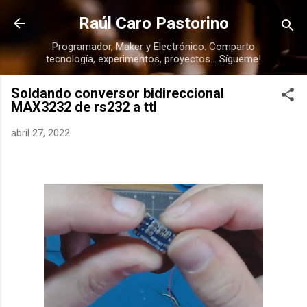
Ir al contenido principal
Raúl Caro Pastorino
Programador, Maker y Electrónico. Comparto
tecnología, experimentos, proyectos... Sígueme!
Soldando conversor bidireccional
MAX3232 de rs232 a ttl
abril 27, 2022