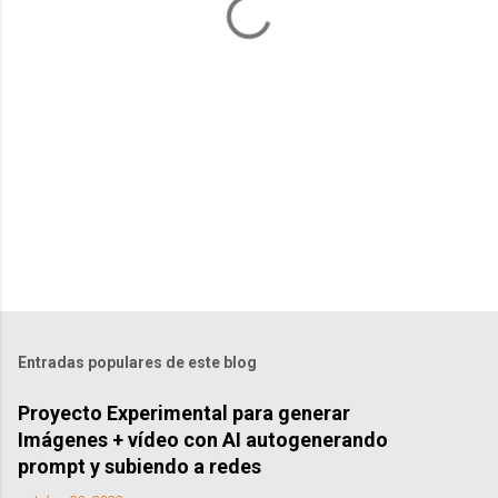
r
i
o
s
Entradas populares de este blog
Proyecto Experimental para generar
Imágenes + vídeo con AI autogenerando
prompt y subiendo a redes